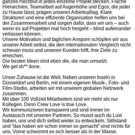
ganzes Herzblut in jedes einzelne Projekt stecken. Flache
Hierarchien, Teamarbeit auf Augenhöhe und Egos, die jeder
zu Hause lässt, prägen unseren Arbeitsalltag. Klare
Strukturen und eine effiziente Organisation helfen uns bei
der Zusammenarbeit und sorgen dafür, dass wir uns – auch
wenn es auf Projekten mal hoch hergeht – blind aufeinander
verlassen können.
Unsere Motivation und täglichen Ansporn schöpfen wir aus
unserer Arbeit selbst, die den internationalen Vergleich nicht
scheuen muss und unseren Kunden hilft, ihre Ziele zu
erreichen.
Die besten Ideen sind eben die, die man umsetzt.
We get sh** done.
Unser Zuhause ist die Welt. Neben unseren Inseln in
Düsseldorf und Berlin, mit einem eigenen Musik-, Foto- und
Film-Studio, arbeiten wir mit unserem globalen Netzwerk
zusammen.
Mit über 100 Vollzeit Mitarbeitern sind wir mehr als nur
Kollegen. Denn Crew Love is true Love.
Wir kommunizieren transparent und sind immer im
Austausch mit unseren Partnern. So musst auch du Lust
haben, uns und dich selbst weiter zu entwickeln. Stillstand
und “das haben wir schon immer so gemacht” sind nichts für
uns. Vorne schwimmt es sich besser als in der Masse.